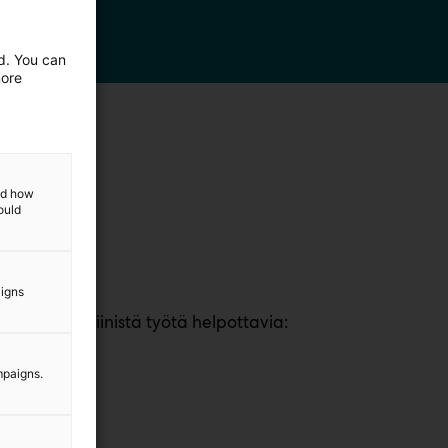
ed. You can
more
and how
ould
aigns
iä, arjen kliinistä työtä helpottavia:
mpaigns.