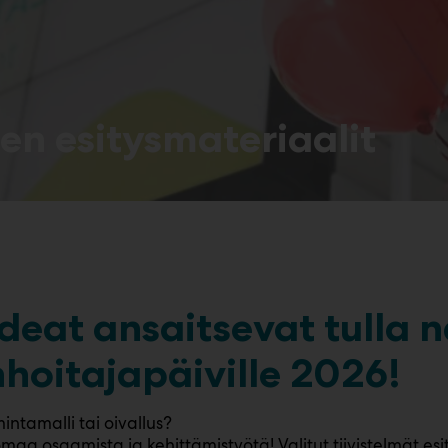
en esitysmateriaalit
deat ansaitsevat tulla n
nhoitajapäiville 2026!
intamalli tai oivallus?
omaa osaamista ja kehittämistyötä! Valitut tiivistelmät es