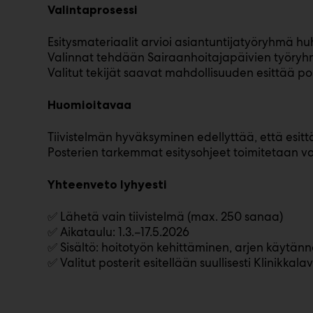
Valintaprosessi
Esitysmateriaalit arvioi asiantuntijatyöryhmä h
Valinnat tehdään Sairaanhoitajapäivien työryhmä
Valitut tekijät saavat mahdollisuuden esittää post
Huomioitavaa
Tiivistelmän hyväksyminen edellyttää, että esittä
Posterien tarkemmat esitysohjeet toimitetaan val
Yhteenveto lyhyesti
✅ Lähetä vain tiivistelmä (max. 250 sanaa)
✅ Aikataulu: 1.3.–17.5.2026
✅ Sisältö: hoitotyön kehittäminen, arjen käytänn
✅ Valitut posterit esitellään suullisesti Klinikkal