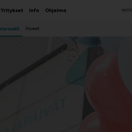
To
Yritykset
Info
Ohjelma
YRITY
aa
Avaa
Avaa
avalikko
alavalikko
alavalikko
Alueet
teriaalit