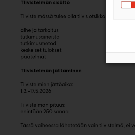
Tiivistelmän sisältö
Tiivistelmässä tulee olla tiivis otsikko sekä seura
aihe ja tarkoitus
tutkimusaineisto
tutkimusmetodi
keskeiset tulokset
päätelmät
Tiivistelmän jättäminen
Tiivistelmien jättöaika:
1.3.–17.5.2026
Tiivistelmän pituus:
enintään 250 sanaa
Tässä vaiheessa lähetetään vain tiivistelmä, ei v