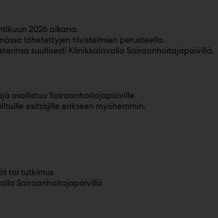
uhtikuun 2026 aikana.
ssä lähetettyjen tiivistelmien perusteella.
erinsa suullisesti Klinikkalavalla Sairaanhoitajapäivillä.
jä osallistuu Sairaanhoitajapäiville.
ituille esittäjille erikseen myöhemmin.
öt tai tutkimus
avalla Sairaanhoitajapäivillä