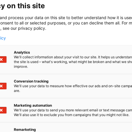
y on this site
and process your data on this site to better understand how it is us
onsent to all or selected purposes, or you can decline them all. For 
, see our privacy policy.
licy
leissa?
Analytics
We'll collect information about your visit to our site. It helps us underst
the site is used – what's working, what might be broken and what we sh
improve.
etta
töä tai toimintamallia
Conversion tracking
We'll use your data to measure how effective our ads and on-site camp
are.
aan esiin sairaanhoitajien omissa työyhteisöissään kehittäm
Marketing automation
We'll use your data to send you more relevant email or text message ca
We'll also use it to exclude you from campaigns that you might not like.
Remarketing