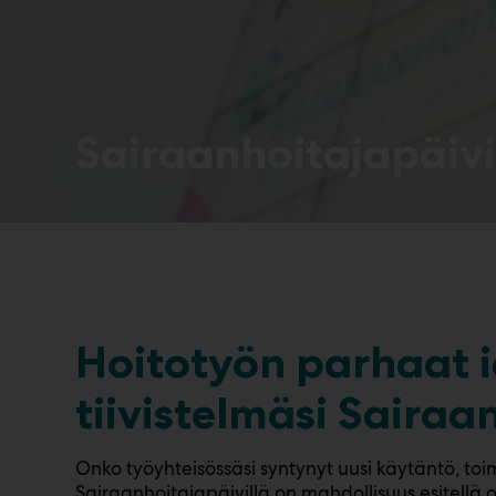
Sairaanhoitajapäivi
Hoitotyön parhaat i
tiivistelmäsi Sairaa
Onko työyhteisössäsi syntynyt uusi käytäntö, toim
Sairaanhoitajapäivillä on mahdollisuus esitellä 