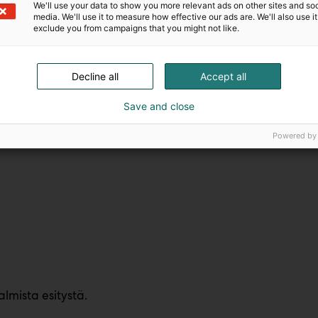
We'll use your data to show you more relevant ads on other sites and soc
media. We'll use it to measure how effective our ads are. We'll also use it
exclude you from campaigns that you might not like.
avat selkeästi tunnistettavat sisältöalueet:
Decline all
Accept all
Save and close
Powered by
almista esitystä.