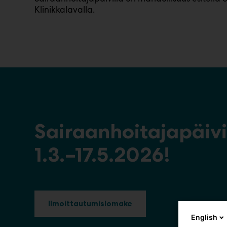
Klinikkalavalla.
Sairaanhoitajapäivi
1.3.–17.5.2026!
Ilmoittautumislomake
English