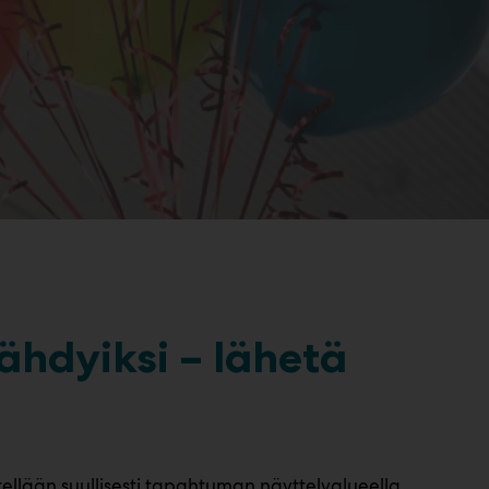
ähdyiksi – lähetä
itellään suullisesti tapahtuman näyttelyalueella