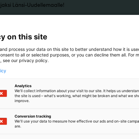
ajaksi Länsi-Uudellemaalle!
oukkoomme hoitotyön ammattilaisia, jotka haluavat edis
 ja hyvinvointia. Hyvinvointialueemme tarjoaa sinulle ainu
uuksia kasvaa ja kehittyä ammatissasi.
y on this site
ään osastollamme, niin pääset osallistumaan lahjakort
and process your data on this site to better understand how it is us
an Luvn-puuropussit mukaan!
onsent to all or selected purposes, or you can decline them all. For 
, see our privacy policy.
e eller skötare i Västra Nyland!
licy
 team söker vi yrkesskickliga vårdarbetare som vill främja
Analytics
rd. Vårt välfärdsområde erbjuder dig unika möjligheter att
We'll collect information about your visit to our site. It helps us underst
the site is used – what's working, what might be broken and what we sh
improve.
 vårt utställningsbås så får du delta i utlottningen av vå
grötpåsar!
Conversion tracking
We'll use your data to measure how effective our ads and on-site camp
are.