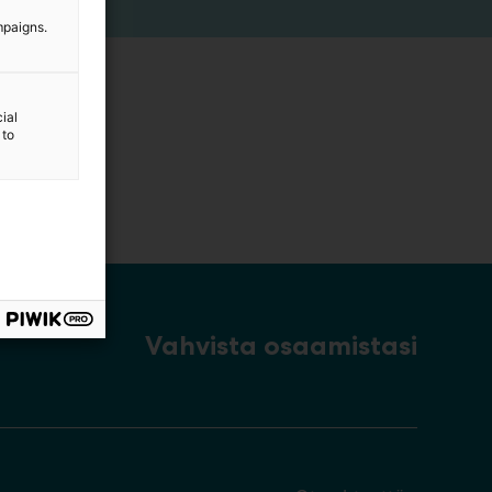
mpaigns.
ial
 to
Vahvista osaamistasi