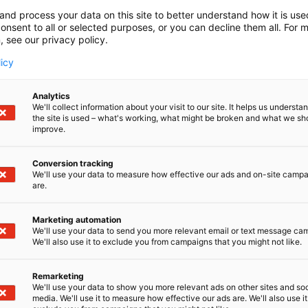
invointialueella uskotaan ihmiseen – täällä sinulla on tila
and process your data on this site to better understand how it is us
itsesi. Työyhteisössämme yhdistyvät moniammatillisuus, ti
onsent to all or selected purposes, or you can decline them all. For 
, see our privacy policy.
a aidot kohtaamiset. Lapissa nautit leppoisasta elämänme
ristöstä ja luonnon rauhasta. Meillä huiput kohtaavat!
licy
Analytics
We'll collect information about your visit to our site. It helps us underst
the site is used – what's working, what might be broken and what we sh
improve.
Conversion tracking
We'll use your data to measure how effective our ads and on-site camp
are.
Marketing automation
We'll use your data to send you more relevant email or text message ca
We'll also use it to exclude you from campaigns that you might not like.
Remarketing
We'll use your data to show you more relevant ads on other sites and soc
media. We'll use it to measure how effective our ads are. We'll also use it