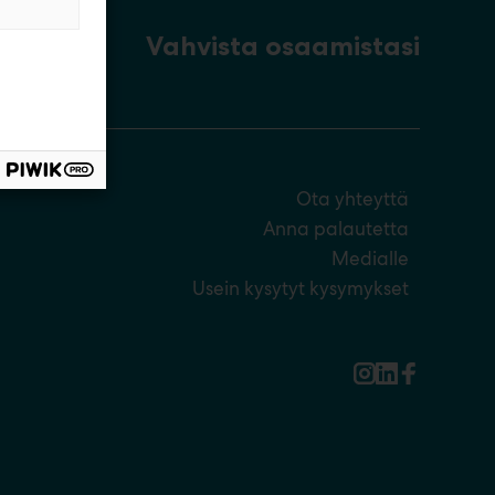
Vahvista osaamistasi
Ota yhteyttä
Anna palautetta
Medialle
Usein kysytyt kysymykset