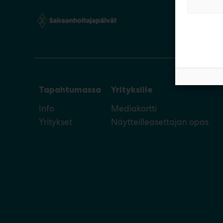
Tapahtumassa
Yrityksille
Info
Mediakortti
Yritykset
Näytteilleasettajan opas