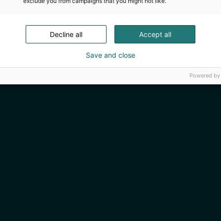
exclude you from campaigns that you might not like.
Decline all
Accept all
Save and close
Powered by