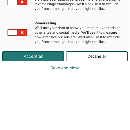
Suomen suurin ammattikorkeakoulu ja vahva
text message campaigns. We'll also use it to exclude
you from campaigns that you might not like.
sosiaali- ja terveysalan osaamisen kehittäjä.
Tarjoamme ajankohtaisia Master’s-tutkintoja sekä
täydennyskoulutuksia, jotka tukevat ammatillista
Remarketing
We'll use your data to show you more relevant ads on
kehittymistä ja uralla etenemistä. Koulutuksemme
other sites and social media. We'll use it to measure
vastaavat työelämän muuttuviin tarpeisiin – olipa
how effective our ads are. We'll also use it to exclude
kyse työhyvinvoinnin kehittämisestä, johtamisesta
you from campaigns that you might not like.
tai uusien toimintamallien rakentamisesta. Opiskelu
Metropoliassa on käytännönläheistä ja kytkeytyy
Accept all
Decline all
suoraan omaan työhösi. Tarjoamme myös
räätälöityjä koulutusratkaisuja organisaatioille.
Save and close
Kehitämme osaamista yhdessä – tavoitteena
vaikuttavampi työ ja kestävämpi tulevaisuus.
Metropolia on koulutuskumppani, jonka kanssa
rakennat osaamistasi ja viet koko alaa eteenpäin.