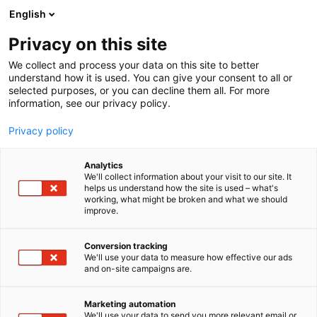
Siirry
English
sisältöön
Privacy on this site
We collect and process your data on this site to better
understand how it is used. You can give your consent to all or
selected purposes, or you can decline them all. For more
information, see our privacy policy.
Privacy policy
Analytics
T
Alan koulutus
We'll collect information about your visit to our site. It
u
helps us understand how the site is used – what's
Metropolia
working, what might be broken and what we should
o
improve.
t
Ammattikorkeakoulu
e
r
Conversion tracking
y
We'll use your data to measure how effective our ads
3d41
Osasto:
and on-site campaigns are.
h
m
Metropolia – kehitä osaamistasi ja uudista
ä
Marketing automation
työelämää. Metropolia Ammattikorkeakoulu on
:
We'll use your data to send you more relevant email or