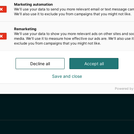
Marketing automation
We'll use your data to send you more relevant email or text message ca
tehdään munuaisen-, maksan-, sydämen-, keuhkon-, haima
We'll also use it to exclude you from campaigns that you might not like.
an jokainen on elinluovuttaja, jos ei ole sitä eläessää
Remarketing
We'll use your data to show you more relevant ads on other sites and soc
 ovat suurin kuolemaan ja elinluovutukseen johtava syy. A
media. We'll use it to measure how effective our ads are. We'll also use it
exclude you from campaigns that you might not like.
Decline all
Accept all
Save and close
Powered by