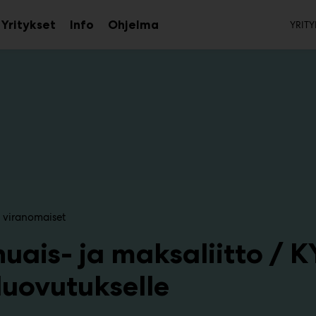
To
Yritykset
Info
Ohjelma
YRITY
aa
Avaa
Avaa
avalikko
alavalikko
alavalikko
a viranomaiset
uais- ja maksaliitto / 
luovutukselle