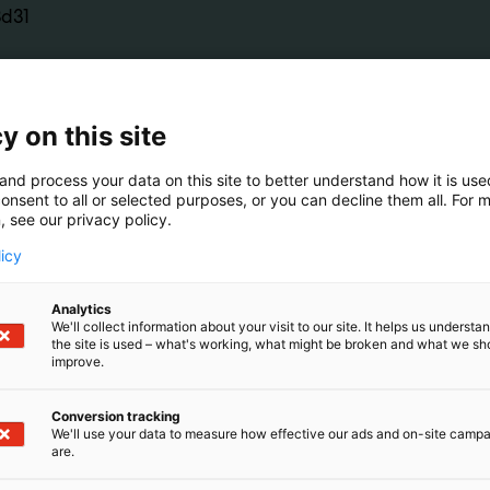
3d31
jonka ainoa hoitomuoto on elinsiirto, voi koskettaa yhtä hy
äsikin. Suomessa lähes 400 ihmistä odottaa siirtoelintä. K
y on this site
a on oikeus olla elinluovuttaja ja pelastaa jopa kuuden ihm
tuskortti, tallenna tieto puhelimen SOS-tietoihin, kirjaa
and process your data on this site to better understand how it is us
si – tai tee kaikki yhdessä.
onsent to all or selected purposes, or you can decline them all. For 
, see our privacy policy.
licy
Analytics
We'll collect information about your visit to our site. It helps us underst
the site is used – what's working, what might be broken and what we sh
improve.
Conversion tracking
We'll use your data to measure how effective our ads and on-site camp
are.