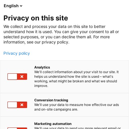
Siirry
English
sisältöön
Privacy on this site
We collect and process your data on this site to better
understand how it is used. You can give your consent to all or
selected purposes, or you can decline them all. For more
information, see our privacy policy.
Privacy policy
Analytics
T
Terveydenhoito
We'll collect information about your visit to our site. It
u
helps us understand how the site is used – what's
Österbottens
working, what might be broken and what we should
o
improve.
t
välfärdsområde –
e
r
Conversion tracking
Pohjanmaan
y
We'll use your data to measure how effective our ads
and on-site campaigns are.
hyvinvointialue
h
m
ä
Marketing automation
3d50
Osasto:
:
We'll use your data to send you more relevant email or