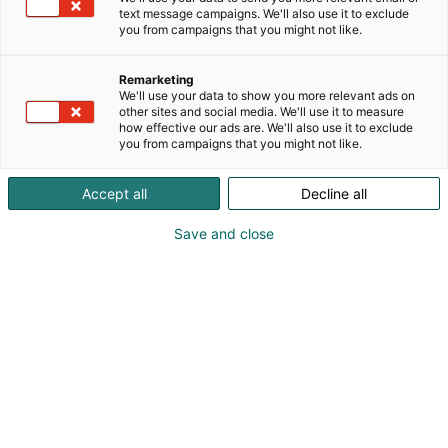
text message campaigns. We'll also use it to exclude
you from campaigns that you might not like.
Kokeile uutta, kartuta osaamista ja verkostoidu
kahdella kielellä. Tervetuloa Pohjanmaan
hyvinvointialueelle! Pohjanmaan hyvinvointialue
Remarketing
We'll use your data to show you more relevant ads on
tarjoaa sosiaali- ja terveydenhuoltoa sekä
other sites and social media. We'll use it to measure
pelastuspalveluita kahdella kielellä ja auttavaisella
how effective our ads are. We'll also use it to exclude
you from campaigns that you might not like.
asenteella. Palvelemme yli 180 000 pohjalaista
Kristiinankaupungista Kruunupyyhyn. Rannikolla
polveilevalla Pohjanmaalla on helppo viihtyä niin
Accept all
Decline all
töissä, kuin vapaa-ajallakin. Meillä on työyksiköitä
Save and close
jokaiseen makuun, sekä idyllisissä
pikkukaupungeissa, maaseudun rauhassa, että
eläväisissä keskuksissa.