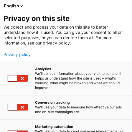
Siirry
English
sisältöön
Privacy on this site
We collect and process your data on this site to better
understand how it is used. You can give your consent to all or
selected purposes, or you can decline them all. For more
information, see our privacy policy.
Privacy policy
Analytics
T
Terveydenhuollon palvelut
We'll collect information about your visit to our site. It
u
helps us understand how the site is used – what's
Silmäasema
working, what might be broken and what we should
o
improve.
t
e
3b30
Osasto:
r
Conversion tracking
y
We'll use your data to measure how effective our ads
and on-site campaigns are.
Meillä työskentelevät maailman onnellisimmat
h
m
silmäasiantuntijat! Oletko sinä kohta yksi meistä?
ä
Meillä Silmäasemalla on Suomen kattavin
Marketing automation
:
We'll use your data to send you more relevant email or