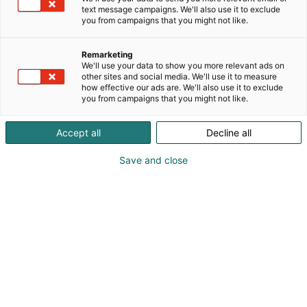
silmäsairaaloiden verkosto. Yksityisten
text message campaigns. We'll also use it to exclude
silmäsairaaloiden lisäksi voit työskennellä myös
you from campaigns that you might not like.
julkisen silmäterveyden yksiköissä eri puolilla
Suomea. Sinun ei tarvitse olla valmis
Remarketing
silmäasiantuntija – me perehdytämme sinut
We'll use your data to show you more relevant ads on
sellaiseksi.
other sites and social media. We'll use it to measure
how effective our ads are. We'll also use it to exclude
you from campaigns that you might not like.
Accept all
Decline all
Save and close